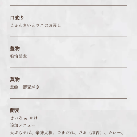
口変り
じゅんさいとウニのお浸し
蓋物
鴨治部煮
蒸物
煮鮑 蕎麦がき
蕎麦
せいろ or かけ
追加メニュー
天ぷらそば、辛味大根、ごまだれ、ざる（海苔）、カレー、