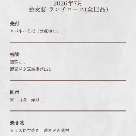
2026年7月
蕎麦悠 ランチコース(全12品)
先付
ネバネバそば（紫蘇切り）
椀物
鱧落とし
蕎麦がき豆腐揚げ出し
向付
鮪 白身 赤貝
焼き物
カマス昆布焼き 蕎麦がき蓮根